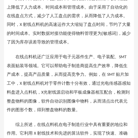
上降低了人力成本、时间成本和管理成本。由于采用了自动化的
在线盘点方式，减少了人工盘点的需求，从而降低了人力成本。
同时，
射线点料机的高速运作大大缩短了盘点时间，节约了大量
X
的时间成本。实时数据对接功能使得物料管理更为[敏感词]，减少
了因为库存误差导致的管理成本。
在线点料机还广泛应用于电子元器件生产、电子装配、
SMT
表面贴装等领域。它可以帮助电子制造商提高生产效率，降低生
产成本，提高产品质量，从而提高竞争力。例如，在
贴片加
SMT
工中，
射线点料机对于零件计数十分有效，通过光电传感器感知
X
料盘进入点料机，
光射线源启动和平板成像器相互配合，检测到
X
整盘物料的图像，软件自动识别图像中物料，从而清点出代表元
件的图形个数，得到整盘物料的数量。
综上所述，在线点料机在电子制造行业中具有重要的地位和
作用。它利用
射线技术和先进的算法软件，实现了快速、准确
X