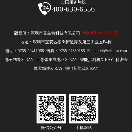
全国服务热线
400-630-6556
版权所：深圳市艾兰特科技有限公司
粤ICP备14073693号
地址：深圳市宝安区松岗街道潭头第三工业区B4栋
电话：0755-29411968 传真：0755-27330185 E-mail:elt@elt-usa.com
电子制造X-RAY 半导体集成电路X-RAY 智能点料机X-RAY 精密金
属零部件X-RAY 锂电新能源X-RAY
微信公众号
手机网站