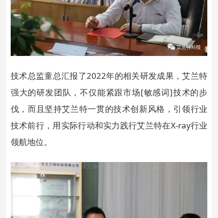
技术总监童总汇报了2022年的相关研发成果，艾兰特
强大的研发团队，不仅能紧跟市场[敏感词]技术的步
伐，而且坚持艾兰特一贯的技术创新风格，引领行业
技术前行，用实际行动和实力践行艾兰特在X-ray行业
领航地位。