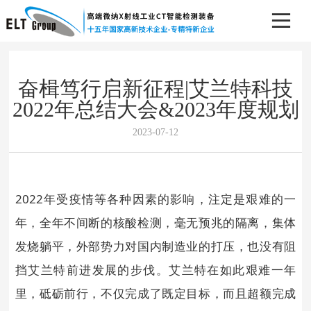
奋楫笃行启新征程|艾兰特科技
2022年总结大会&2023年度规划
2023-07-12
2022年受疫情等各种因素的影响，注定是艰难的一
年，全年不间断的核酸检测，毫无预兆的隔离，集体
发烧躺平，外部势力对国内制造业的打压，也没有阻
挡艾兰特前进发展的步伐。艾兰特在如此艰难一年
里，砥砺前行，不仅完成了既定目标，而且超额完成