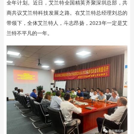
全年计划。近日，艾兰特全国精英齐聚深圳总部，共
商共议艾兰特科技发展之路。在艾兰特总经理刘总的
带领下，全体艾兰特人，斗志昂扬，2023年一定是艾
兰特不平凡的一年。